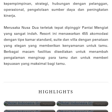
kepempimpinan, strategi, hubungan dengan pelanggan,
operasional, pengelolaan sumber daya dan peningkatan
kinerja.
Merusaka Nusa Dua terletak tepat dipinggir Pantai Mengiat
yang sangat indah. Resort ini menawarkan 455 akomodasi
dengan tipe kamar standard, suite dan villa dengan penataan
yang elegan yang memberikan kenyamanan untuk tamu.
Berbagai macam fasilitas disediakan untuk menambah
pengalaman menginap para tamu dan untuk memberi
kepuasan yang maksimal bagi tamu.
HIGHLIGHTS
25 March 2024
12 March 2024
Details
Details
22 February 2024
18 January 2024
Highlights
Highlights
Details
Details